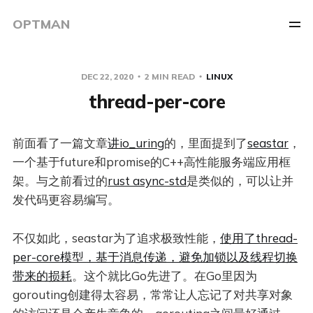
OPTMAN
DEC 22, 2020
2 MIN READ
LINUX
thread-per-core
前面看了一篇文章
讲io_uring
的，里面提到了
seastar
，
一个基于future和promise的C++高性能服务端应用框
架。与之前看过的
rust async-std
是类似的，可以让并
发代码更容易编写。
不仅如此，seastar为了追求极致性能，
使用了thread-
per-core模型，基于消息传递，避免加锁以及线程切换
带来的损耗
。这个就比Go先进了。在Go里因为
gorouting创建得太容易，常常让人忘记了对共享对象